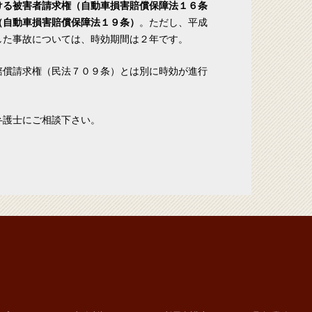
ける被害者請求権（自動車損害賠償保障法１６条
（自動車損害賠償保障法１９条）
。ただし、平成
した事故については、時効期間は２年です。
賠償請求権（民法７０９条）とは別に時効が進行
。
弁護士にご相談下さい。