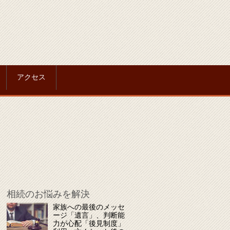
アクセス
相続のお悩みを解決
家族への最後のメッセ
ージ「遺言」、判断能
力が心配「後見制度」