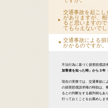
ですか。
交通事故を起こし
がありますが、相
ると思いますので
てもらえないで
交通事故による損
かかるのですか。
不法行為に基づく損害賠償請
加害者を知った時」から３年
現在の実務では、交通事故に
の損害賠償請求権の時効は、
るとの判断をする裁判例もあ
行っておくことをお薦めしま