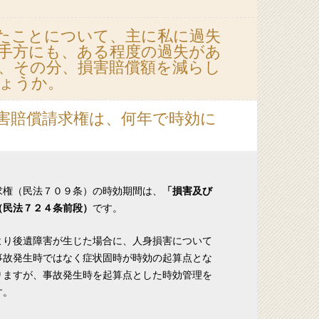
たことについて、主に私に過失
手方にも、ある程度の過失があ
、その分、損害賠償額を減らし
しょうか。
害賠償請求権は、何年で時効に
求権（民法７０９条）の時効期間は、
「損害及び
（民法７２４条前段）
です。
より後遺障害が生じた場合に、人身損害について
事故発生時ではなく症状固時が時効の起算点とな
りますが、事故発生時を起算点とした時効管理を
す。